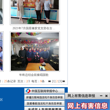
2021年7月国星橡胶党支部在古…
年终总结会前奏唱国歌
共计：
25
条记录 页次：
2
/3 每页：
9
条
[
1
]
2
[
3
]
网上有害信息举报
园区