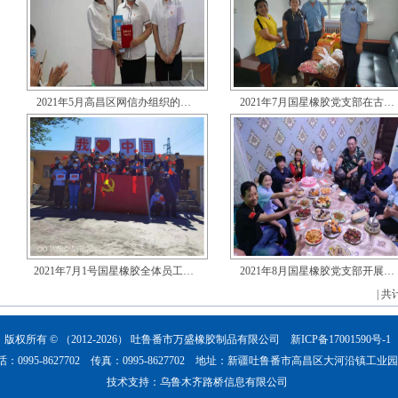
2021年5月高昌区网信办组织的…
2021年7月国星橡胶党支部在古…
2021年7月1号国星橡胶全体员工…
2021年8月国星橡胶党支部开展…
| 
版权所有 © （2012-2026）
吐鲁番市万盛橡胶制品有限公司
新ICP备17001590号-1
话：0995-8627702 传真：0995-8627702 地址：新疆吐鲁番市高昌区大河沿镇工业
技术支持：
乌鲁木齐路桥信息有限公司