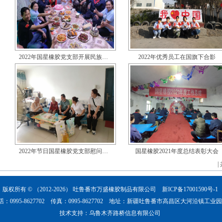
2022年国星橡胶党支部开展民族…
2022年优秀员工在国旗下合影
2022年节日国星橡胶党支部慰问…
国星橡胶2021年度总结表彰大会
|
版权所有 © （2012-2026）
吐鲁番市万盛橡胶制品有限公司
新ICP备17001590号-1
话：0995-8627702 传真：0995-8627702 地址：新疆吐鲁番市高昌区大河沿镇工业
技术支持：
乌鲁木齐路桥信息有限公司