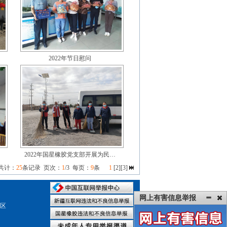
2022年节日慰问
2022年国星橡胶党支部开展为民…
 共计：
25
条记录 页次：
1
/3 每页：
9
条
1
[
2
][
3
]
网上有害信息举报
园区