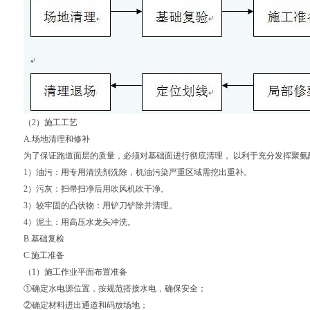
（2）施工工艺
A.场地清理和修补
为了保证跑道面层的质量，必须对基础面进行彻底清理， 以利于充分发挥聚
1）油污：用专用清洗剂洗除，机油污染严重区域需挖出重补。
2）污灰：扫帚扫净后用吹风机吹干净。
3）较牢固的凸状物：用铲刀铲除并清理。
4）泥土：用高压水龙头冲洗。
B.基础复检
C.施工准备
（1）施工作业平面布置准备
①确定水电源位置，按规范搭接水电，确保安全；
②确定材料进出通道和码放场地；