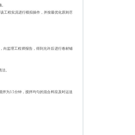
施。
按该工程实况进行模拟操作，并按最优化原则尽
％，向监理工程师报告，得到允许后进行卷材铺
清洁。
搅拌为3.5分钟，搅拌均匀的混合料应及时运送