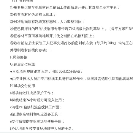
（2）卷材铺装
①用专用运输车把卷材运至铺贴工作面后展开并让其舒展至基本平直；
②检查卷材的边沿有无损坏；
③对准地面原有跑道宽标志线，人力调整到位；
④把已搅拌好的PU粘接剂用专用带齿刀或括板批刮到基础上，（每平方米PU粘接
⑤把卷材平直而准确地展开并使之铺贴在粘接剂面上；
⑥卷材铺贴后由安装工人把事先灌好砂的密封帆布袋（每只约20kg）均匀压
并限制卷材的横向移动）；
F.局部修整
G.铺后定位标线
●再次清理塑胶跑道面层，用吹风机吹净杂物；
●由专业技术人员用专用标线工具进行标线作业，标线漆需选用供应商配套标
H.退场交付使用
a退场前做好成品保护工作；
b标线结束24小时后方可投入使用；
c清理PU粘接剂混合搅拌工作面；
d清理多余物料和相应设备工具；
e交付后需提交业主场地使用手册；
f协助培训学校专业场地维护人员若干名。