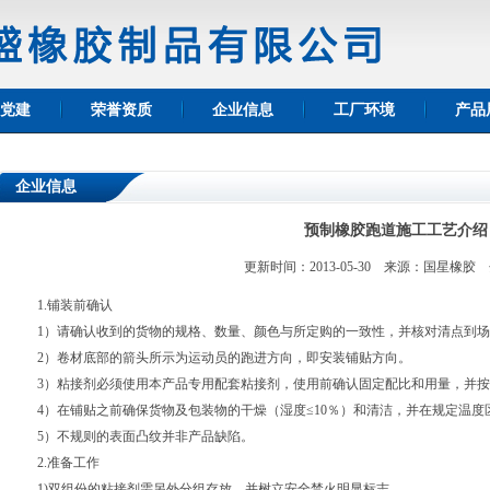
党建
荣誉资质
企业信息
工厂环境
产品
企业信息
预制橡胶跑道施工工艺介绍
更新时间：2013-05-30 来源：国星橡胶
1.铺装前确认
1）请确认收到的货物的规格、数量、颜色与所定购的一致性，并核对清点到
2）卷材底部的箭头所示为运动员的跑进方向，即安装铺贴方向。
3）粘接剂必须使用本产品专用配套粘接剂，使用前确认固定配比和用量，并
4）在铺贴之前确保货物及包装物的干燥（湿度≤10％）和清洁，并在规定温度区
5）不规则的表面凸纹并非产品缺陷。
2.准备工作
1)双组份的粘接剂需另外分组存放，并树立安全禁火明显标志。