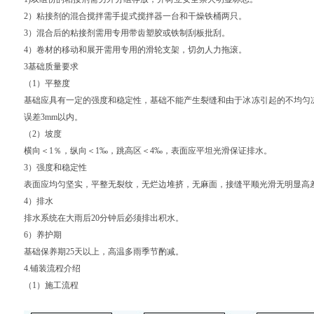
2）粘接剂的混合搅拌需手提式搅拌器一台和干燥铁桶两只。
3）混合后的粘接剂需用专用带齿塑胶或铁制刮板批刮。
4）卷材的移动和展开需用专用的滑轮支架，切勿人力拖滚。
3基础质量要求
（1）平整度
基础应具有一定的强度和稳定性，基础不能产生裂缝和由于冰冻引起的不均匀冻
误差3mm以内。
（2）坡度
横向＜1％，纵向＜1‰，跳高区＜4‰，表面应平坦光滑保证排水。
3）强度和稳定性
表面应均匀坚实，平整无裂纹，无烂边堆挤，无麻面，接缝平顺光滑无明显高
4）排水
排水系统在大雨后20分钟后必须排出积水。
6）养护期
基础保养期25天以上，高温多雨季节酌减。
4.铺装流程介绍
（1）施工流程