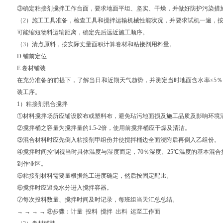
③确定粘接剂搅拌工作台面，要求地面平坦、坚实、干燥，并做好防护污染措
（2）施工工具准备，检查工具和搅拌运输机械性能状况，并要求试机一遍，
可能缩短物料运输距离，确定先后远近施工顺序。
（3）清点原料，按实际丈量面积计算卷材和粘接剂用料量。
D.铺前定位
E.卷材铺装
在充分准备的前提下，了解当日和近期天气趋势，并测定当时地面含水率≤5
装工序。
1）粘接剂混合搅拌
①材料搅拌场所应铺设胶布或塑料布，避免玷污地面损及施工品质及影响环境
②搅拌桶之容量为搅拌量的1.5-2倍，使用前搅拌桶应干燥及清洁。
③混合材料时应先倒入粘接剂甲组份并使搅拌桶边全面浸附后再倒入乙组份。
④搅拌时间控制视当时具体温度与湿度而定，70％湿度、25℃温度的基本混合
到作业区。
⑤粘接剂材料需要量根据施工进度确定，然后按固定配比。
⑥搅拌时应避免水分进入搅拌容器。
⑦每次投料数量、搅拌时间及时记录，每班组当天汇总总结。
→ → → → ⑧步骤：计量 投料 搅拌 出料 运至工作面