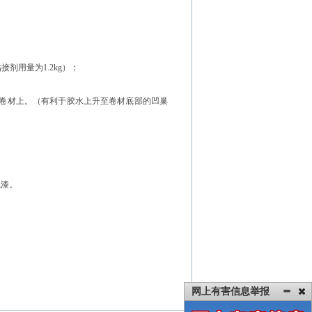
剂用量为1.2kg）；
在卷材上。（有利于胶水上升至卷材底部的凹巢
线漆。
网上有害信息举报